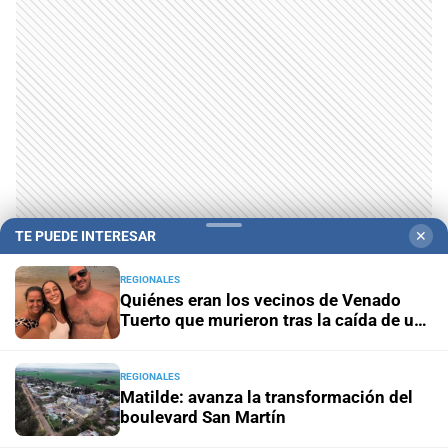
TE PUEDE INTERESAR
✕
REGIONALES
Quiénes eran los vecinos de Venado
Tuerto que murieron tras la caída de un
árbol en Mendoza
REGIONALES
Te puede interesar
Matilde: avanza la transformación del
boulevard San Martín