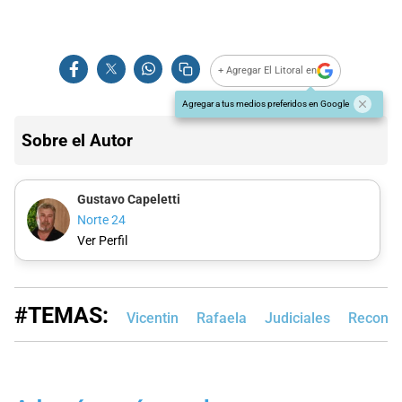
+ Agregar El Litoral en
Agregar a tus medios preferidos en Google
Sobre el Autor
Gustavo Capeletti
Norte 24
Ver Perfil
#TEMAS:
Vicentin
Rafaela
Judiciales
Reconqu