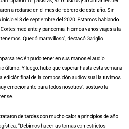
participaron 16 pasistas, 32 músicos y 4 cantantes del
ron a rodarse en el mes de febrero de este año. Sin
o inicio el 3 de septiembre del 2020. Estamos hablando
 Cortes mediante y pandemia, hicimos varios viajes a la
e tenemos. Quedó maravilloso", destacó Gariglio.
omparsa recién pudo tener en sus manos el audio
lio último. Y luego, hubo que esperar hasta esta semana
a edición final de la composición audiovisual la tuvimos
uy emocionante para todos nosotros", sostuvo la
trense.
 trataron de tardes con mucho calor a principios de año
gística. "Debimos hacer las tomas con estrictos