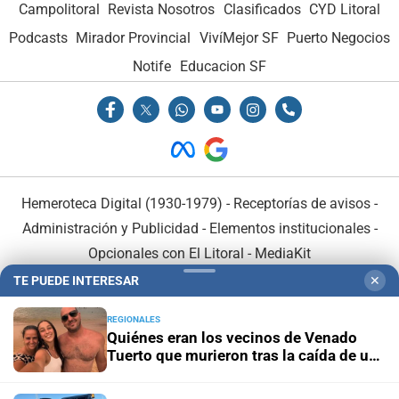
Campolitoral
Revista Nosotros
Clasificados
CYD Litoral
Podcasts
Mirador Provincial
VivíMejor SF
Puerto Negocios
Notife
Educacion SF
Hemeroteca Digital (1930-1979)
-
Receptorías de avisos
-
Administración y Publicidad
-
Elementos institucionales
-
Opcionales con El Litoral
-
MediaKit
TE PUEDE INTERESAR
✕
El Litoral es miembro de:
REGIONALES
Quiénes eran los vecinos de Venado
Tuerto que murieron tras la caída de un
árbol en Mendoza