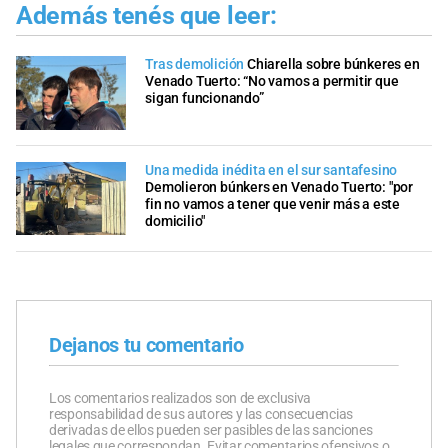
Además tenés que leer:
Tras demolición
Chiarella sobre búnkeres en
Venado Tuerto: “No vamos a permitir que
sigan funcionando”
Una medida inédita en el sur santafesino
Demolieron búnkers en Venado Tuerto: "por
fin no vamos a tener que venir más a este
domicilio"
Dejanos tu comentario
Los comentarios realizados son de exclusiva
responsabilidad de sus autores y las consecuencias
derivadas de ellos pueden ser pasibles de las sanciones
legales que correspondan. Evitar comentarios ofensivos o