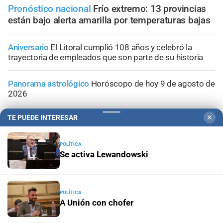
Pronóstico nacional
Frío extremo: 13 provincias
están bajo alerta amarilla por temperaturas bajas
Aniversario
El Litoral cumplió 108 años y celebró la
trayectoria de empleados que son parte de su historia
Panorama astrológico
Horóscopo de hoy 9 de agosto de
2026
TE PUEDE INTERESAR
✕
Horóscopo del día
Horóscopo de hoy para Piscis: 09 de
agosto de 2026
POLÍTICA
Se activa Lewandowski
Horóscopo del día
Horóscopo de hoy para Acuario: 09
de agosto de 2026
POLÍTICA
A Unión con chofer