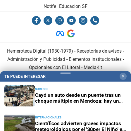
Notife
Educacion SF
Hemeroteca Digital (1930-1979)
-
Receptorías de avisos
-
Administración y Publicidad
-
Elementos institucionales
-
Opcionales con El Litoral
-
MediaKit
TE PUEDE INTERESAR
✕
El Litoral es miembro de:
SUCESOS
Cayó un auto desde un puente tras un
choque múltiple en Mendoza: hay un
muerto y varios heridos
INTERNACIONALES
En Asociación con:
Científicos advierten graves impactos
meteorológicos por el 'Súper El Niño' en