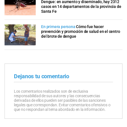
Dengue: en aumento y diseminado, hay 2312
casos en 14 departamentos de la provincia de
Santa Fe
En primera persona
Cómo fue hacer
prevención y promoción de salud en el centro
del brote de dengue
Dejanos tu comentario
Los comentarios realizados son de exclusiva
responsabilidad de sus autores y las consecuencias
derivadas de ellos pueden ser pasibles de las sanciones
legales que correspondan. Evitar comentarios ofensivos o
que no respondan al tema abordado en la información.