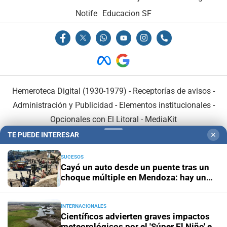
Notife
Educacion SF
Hemeroteca Digital (1930-1979)
-
Receptorías de avisos
-
Administración y Publicidad
-
Elementos institucionales
-
Opcionales con El Litoral
-
MediaKit
TE PUEDE INTERESAR
✕
El Litoral es miembro de:
SUCESOS
Cayó un auto desde un puente tras un
choque múltiple en Mendoza: hay un
muerto y varios heridos
INTERNACIONALES
En Asociación con:
Científicos advierten graves impactos
meteorológicos por el 'Súper El Niño' en