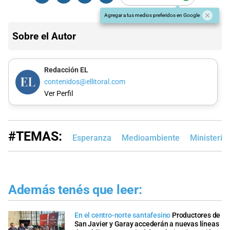
Agregar a tus medios preferidos en Google
Sobre el Autor
Redacción EL
contenidos@ellitoral.com
Ver Perfil
#TEMAS:
Esperanza
Medioambiente
Ministerio
Además tenés que leer:
En el centro-norte santafesino
Productores de
San Javier y Garay accederán a nuevas líneas