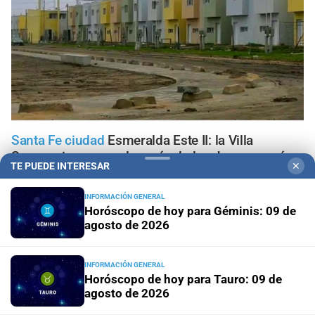
Santa Fe ciudad
Esmeralda Este II: la Villa
Suramericana que después de los Juegos será
TE PUEDE INTERESAR
✕
hogar de 346 familias
INFORMACIÓN GENERAL
"Geriátrico del horror"
¿Qué pasó con el Observatorio
Horóscopo de hoy para Géminis: 09 de
municipal de asilos de ancianos en la ciudad de Santa
agosto de 2026
Fe?
INFORMACIÓN GENERAL
Ante el fenómeno de El Niño
El mapa que protege a
Horóscopo de hoy para Tauro: 09 de
Santa Fe del agua: dónde están los 54 puntos de
agosto de 2026
bombeo