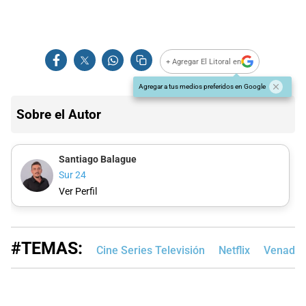
+ Agregar El Litoral en
Agregar a tus medios preferidos en Google
Sobre el Autor
Santiago Balague
Sur 24
Ver Perfil
#TEMAS:
Cine Series Televisión
Netflix
Venado 