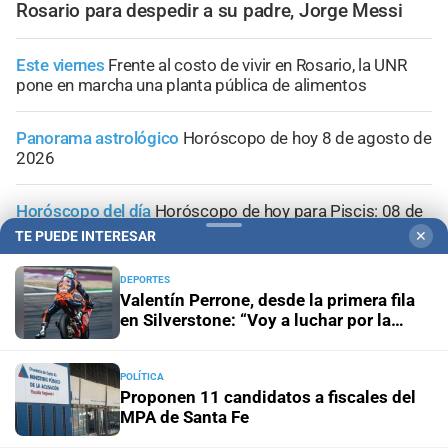
Rosario para despedir a su padre, Jorge Messi
Este viernes
Frente al costo de vivir en Rosario, la UNR
pone en marcha una planta pública de alimentos
Panorama astrológico
Horóscopo de hoy 8 de agosto de
2026
Horóscopo del día
Horóscopo de hoy para Piscis: 08 de
agosto de 2026
TE PUEDE INTERESAR
✕
DEPORTES
Horóscopo del día
Horóscopo de hoy para Acuario: 08
Valentín Perrone, desde la primera fila
de agosto de 2026
en Silverstone: “Voy a luchar por la
victoria”
POLÍTICA
Proponen 11 candidatos a fiscales del
MPA de Santa Fe