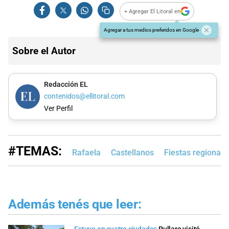
+ Agregar El Litoral en
Agregar a tus medios preferidos en Google
Sobre el Autor
Redacción EL
contenidos@ellitoral.com
Ver Perfil
#TEMAS:
Rafaela
Castellanos
Fiestas regionale
Además tenés que leer: