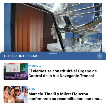
TE PUEDE INTERESAR
✕
ECONOMÍA
El viernes se constituirá el Órgano de
Sorteo del miércoles 5 agosto
Quini 6: estos son
Control de la Vía Navegable Troncal
los números favorecidos
SHOW
Ciudad de Santa Fe
Transformar la educación para
Marcelo Tinelli y Milett Figueroa
humanizar el futuro
confirmaron su reconciliación con una
postal en Lima