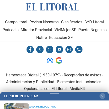
Campolitoral
Revista Nosotros
Clasificados
CYD Litoral
Podcasts
Mirador Provincial
VivíMejor SF
Puerto Negocios
Notife
Educacion SF
Hemeroteca Digital (1930-1979)
-
Receptorías de avisos
-
Administración y Publicidad
-
Elementos institucionales
-
Opcionales con El Litoral
-
MediaKit
TE PUEDE INTERESAR
✕
El Litoral es miembro de:
ÁREA METROPOLITANA