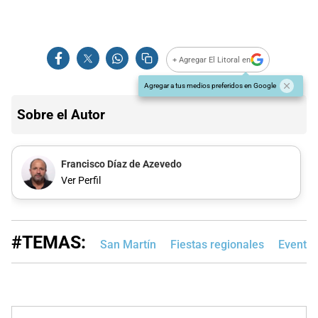
+ Agregar El Litoral en
Agregar a tus medios preferidos en Google
Sobre el Autor
Francisco Díaz de Azevedo
Ver Perfil
#TEMAS:
San Martín
Fiestas regionales
Eventos