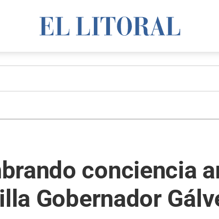
brando conciencia a
illa Gobernador Gálv