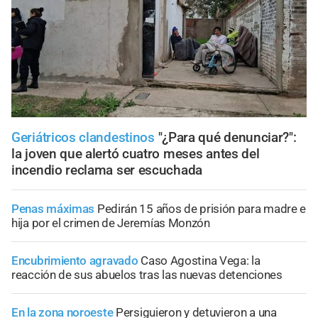
Geriátricos clandestinos
"¿Para qué denunciar?":
la joven que alertó cuatro meses antes del
incendio reclama ser escuchada
Penas máximas
Pedirán 15 años de prisión para madre e
hija por el crimen de Jeremías Monzón
Encubrimiento agravado
Caso Agostina Vega: la
reacción de sus abuelos tras las nuevas detenciones
En la zona noroeste
Persiguieron y detuvieron a una