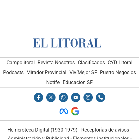
Campolitoral
Revista Nosotros
Clasificados
CYD Litoral
Podcasts
Mirador Provincial
VivíMejor SF
Puerto Negocios
Notife
Educacion SF
Hemeroteca Digital (1930-1979)
-
Receptorías de avisos
-
Administración y Publicidad
-
Elementos institucionales
-