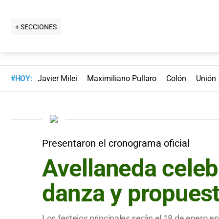
+ SECCIONES
#HOY:
Javier Milei
Maximiliano Pullaro
Colón
Unión
Presentaron el cronograma oficial
Avellaneda celeb
danza y propuest
Los festejos principales serán el 18 de enero en