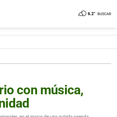
6.2°
BUSCAR
rio con música,
nidad
 regionales, en el marco de una nutrida agenda