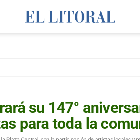
rará su 147° aniversa
as para toda la comu
 la Plaza Central, con la participación de artistas locales y