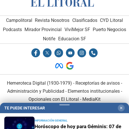
Campolitoral
Revista Nosotros
Clasificados
CYD Litoral
Podcasts
Mirador Provincial
VivíMejor SF
Puerto Negocios
Notife
Educacion SF
Hemeroteca Digital (1930-1979)
-
Receptorías de avisos
-
Administración y Publicidad
-
Elementos institucionales
-
Opcionales con El Litoral
-
MediaKit
TE PUEDE INTERESAR
✕
El Litoral es miembro de:
INFORMACIÓN GENERAL
Horóscopo de hoy para Géminis: 07 de