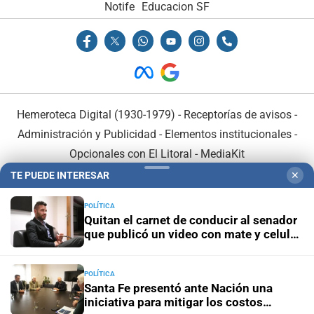
Notife
Educacion SF
Hemeroteca Digital (1930-1979)
-
Receptorías de avisos
-
Administración y Publicidad
-
Elementos institucionales
-
Opcionales con El Litoral
-
MediaKit
TE PUEDE INTERESAR
✕
El Litoral es miembro de:
POLÍTICA
Quitan el carnet de conducir al senador
que publicó un video con mate y celular
al volante
POLÍTICA
En Asociación con:
Santa Fe presentó ante Nación una
iniciativa para mitigar los costos