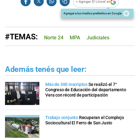
+ Agregar El Litoral en
Agregar a tus medios preferidos en Google
#TEMAS:
Norte 24
MPA
Judiciales
Además tenés que leer:
Más de 300 inscriptos
Se realizó el 7°
Congreso de Educación del departamento
Vera con récord de participación
Trabajo conjunto
Recuperan el Complejo
Sociocultural El Ferro de San Justo