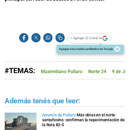
+ Agregar El Litoral en
Agregar a tus medios preferidos en Google
#TEMAS:
Maximiliano Pullaro
Norte 24
9 de Jul
Además tenés que leer:
Anuncio de Pullaro
Más obras en el norte
santafesino: confirman la repavimentación de
la Ruta 83-S