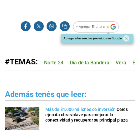
+ Agregar El Litoral en
Agregar a tus medios preferidos en Google
#TEMAS:
Norte 24
Día de la Bandera
Vera
Ed
Además tenés que leer:
Más de $1.000 millones de inversión
Ceres
ejecuta obras clave para mejorar la
conectividad y recuperar su principal plaza