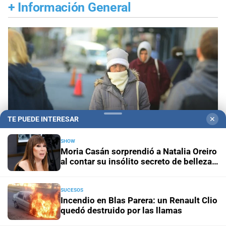
+
Información General
TE PUEDE INTERESAR
✕
SHOW
Moria Casán sorprendió a Natalia Oreiro
al contar su insólito secreto de belleza:
“Esperma de salmón”
Pronóstico nacional
Frío extremo: 13 provincias
SUCESOS
están bajo alerta amarilla por temperaturas bajas
Incendio en Blas Parera: un Renault Clio
quedó destruido por las llamas
Aniversario
El Litoral cumplió 108 años y celebró la