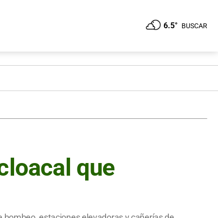
6.5°
BUSCAR
cloacal que
 de bombeo, estaciones elevadoras y cañerías de