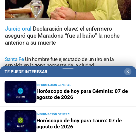
Juicio oral
Declaración clave: el enfermero
aseguró que Maradona “fue al baño” la noche
anterior a su muerte
Santa Fe
Un hombre fue ejecutado de un tiro en la
espalda en la zona noroeste de la ciudad
TE PUEDE INTERESAR
✕
Santa Fe
Buscan intensamente a un hombre que
INFORMACIÓN GENERAL
desapareció mientras practicaba kitesurf en Paraje El
Horóscopo de hoy para Géminis: 07 de
Chaquito
agosto de 2026
Santa Fe
Secuestraron dos precarias “tumberas” en
INFORMACIÓN GENERAL
distintos operativos
Horóscopo de hoy para Tauro: 07 de
agosto de 2026
Investigación en curso
"No hubo violencia, tuve un brote":