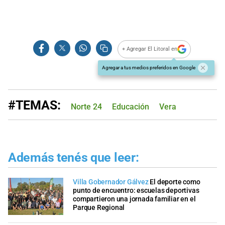
+ Agregar El Litoral en
Agregar a tus medios preferidos en Google
#TEMAS:
Norte 24
Educación
Vera
Además tenés que leer:
Villa Gobernador Gálvez
El deporte como
punto de encuentro: escuelas deportivas
compartieron una jornada familiar en el
Parque Regional