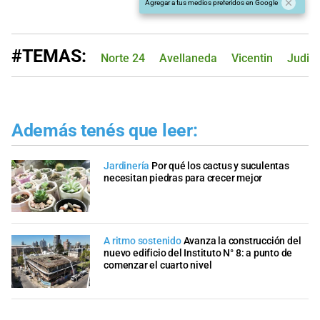
Agregar a tus medios preferidos en Google
#TEMAS:
Norte 24
Avellaneda
Vicentin
Judici
Además tenés que leer:
Jardinería
Por qué los cactus y suculentas
necesitan piedras para crecer mejor
A ritmo sostenido
Avanza la construcción del
nuevo edificio del Instituto N° 8: a punto de
comenzar el cuarto nivel