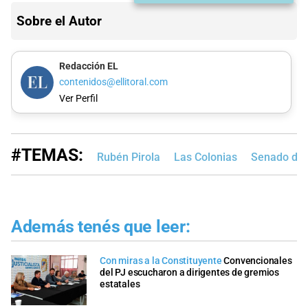
Sobre el Autor
Redacción EL
contenidos@ellitoral.com
Ver Perfil
#TEMAS:
Rubén Pirola
Las Colonias
Senado de 
Además tenés que leer:
Con miras a la Constituyente
Convencionales
del PJ escucharon a dirigentes de gremios
estatales