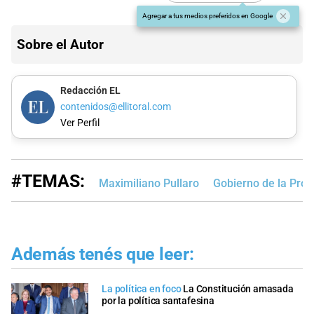
Agregar a tus medios preferidos en Google
Sobre el Autor
Redacción EL
contenidos@ellitoral.com
Ver Perfil
#TEMAS:
Maximiliano Pullaro
Gobierno de la Prov
Además tenés que leer:
La política en foco
La Constitución amasada
por la política santafesina