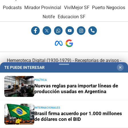
Podcasts
Mirador Provincial
VivíMejor SF
Puerto Negocios
Notife
Educacion SF
Hemeroteca Digital (1930-1979)
-
Receptorías de avisos
-
TE PUEDE INTERESAR
✕
Administración y Publicidad
-
Elementos institucionales
-
Opcionales con El Litoral
-
MediaKit
POLÍTICA
Nuevas reglas para importar líneas de
producción usadas en Argentina
El Litoral es miembro de:
INTERNACIONALES
Brasil firma acuerdo por 1.000 millones
de dólares con el BID