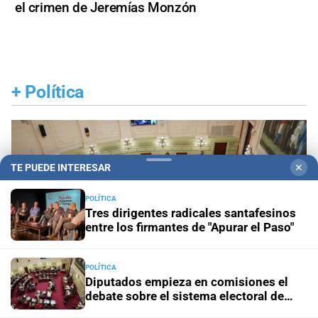
el crimen de Jeremías Monzón
+
Política
TE PUEDE INTERESAR
✕
POLÍTICA
Tres dirigentes radicales santafesinos
entre los firmantes de "Apurar el Paso"
POLÍTICA
Diputados empieza en comisiones el
debate sobre el sistema electoral de
Santa Fe