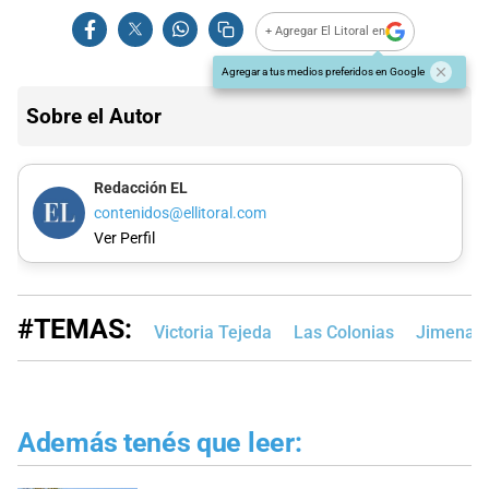
+ Agregar El Litoral en
Agregar a tus medios preferidos en Google
Sobre el Autor
Redacción EL
contenidos@ellitoral.com
Ver Perfil
#TEMAS:
Victoria Tejeda
Las Colonias
Jimena 
Además tenés que leer: