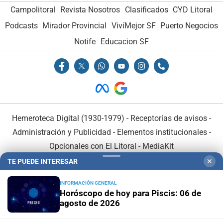
Campolitoral
Revista Nosotros
Clasificados
CYD Litoral
Podcasts
Mirador Provincial
VivíMejor SF
Puerto Negocios
Notife
Educacion SF
Hemeroteca Digital (1930-1979)
-
Receptorías de avisos
-
Administración y Publicidad
-
Elementos institucionales
-
Opcionales con El Litoral
-
MediaKit
TE PUEDE INTERESAR
✕
El Litoral es miembro de:
INFORMACIÓN GENERAL
Horóscopo de hoy para Piscis: 06 de
agosto de 2026