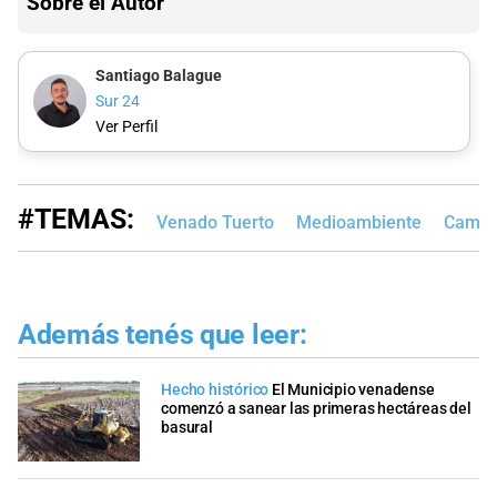
Sobre el Autor
Santiago Balague
Sur 24
Ver Perfil
#TEMAS:
Venado Tuerto
Medioambiente
Cambio
Además tenés que leer:
Hecho histórico
El Municipio venadense
comenzó a sanear las primeras hectáreas del
basural