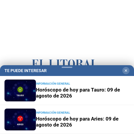
TE PUEDE INTERESAR
✕
Campolitoral
Revista Nosotros
Clasificados
CYD Litoral
INFORMACIÓN GENERAL
Horóscopo de hoy para Tauro: 09 de
Podcasts
Mirador Provincial
VivíMejor SF
Puerto Negocios
agosto de 2026
Notife
Educacion SF
INFORMACIÓN GENERAL
Horóscopo de hoy para Aries: 09 de
agosto de 2026