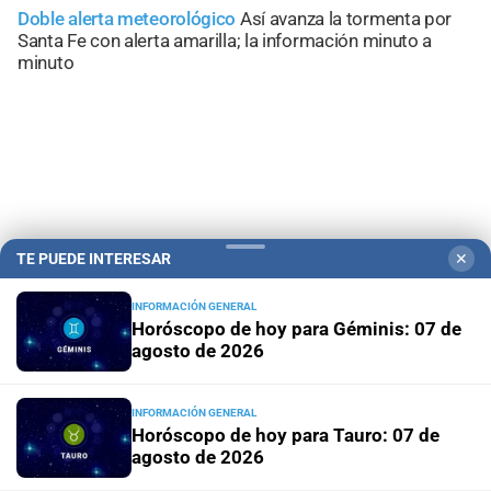
Doble alerta meteorológico
Así avanza la tormenta por
Santa Fe con alerta amarilla; la información minuto a
minuto
TE PUEDE INTERESAR
✕
INFORMACIÓN GENERAL
Horóscopo de hoy para Géminis: 07 de
agosto de 2026
Campolitoral
Revista Nosotros
Clasificados
CYD Litoral
Podcasts
Mirador Provincial
VivíMejor SF
Puerto Negocios
INFORMACIÓN GENERAL
Horóscopo de hoy para Tauro: 07 de
Notife
Educacion SF
agosto de 2026