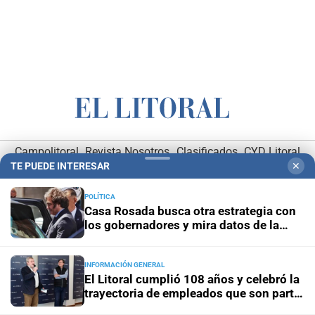
Campolitoral
Revista Nosotros
Clasificados
CYD Litoral
TE PUEDE INTERESAR
✕
Podcasts
Mirador Provincial
VivíMejor SF
Puerto Negocios
Notife
Educacion SF
POLÍTICA
Casa Rosada busca otra estrategia con
los gobernadores y mira datos de la
economía
INFORMACIÓN GENERAL
El Litoral cumplió 108 años y celebró la
trayectoria de empleados que son parte
Hemeroteca Digital (1930-1979)
-
Receptorías de avisos
-
de su historia