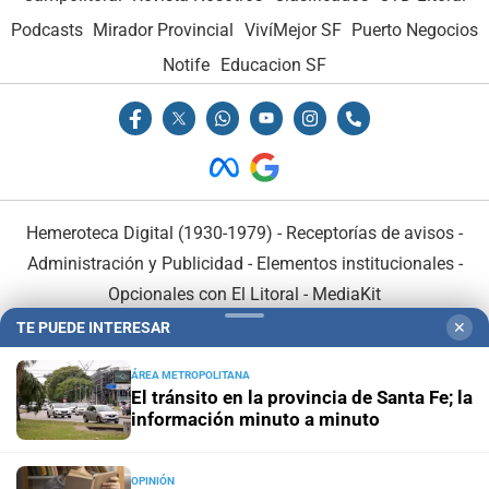
Podcasts
Mirador Provincial
VivíMejor SF
Puerto Negocios
Notife
Educacion SF
Hemeroteca Digital (1930-1979)
-
Receptorías de avisos
-
Administración y Publicidad
-
Elementos institucionales
-
Opcionales con El Litoral
-
MediaKit
TE PUEDE INTERESAR
✕
El Litoral es miembro de:
ÁREA METROPOLITANA
El tránsito en la provincia de Santa Fe; la
información minuto a minuto
OPINIÓN