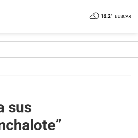
16.2°
BUSCAR
a sus
unchalote”