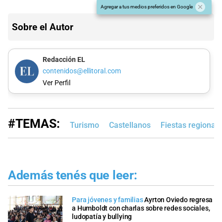
Agregar a tus medios preferidos en Google
Sobre el Autor
Redacción EL
contenidos@ellitoral.com
Ver Perfil
#TEMAS:
Turismo
Castellanos
Fiestas regional
Además tenés que leer:
Para jóvenes y familias
Ayrton Oviedo regresa
a Humboldt con charlas sobre redes sociales,
ludopatía y bullying