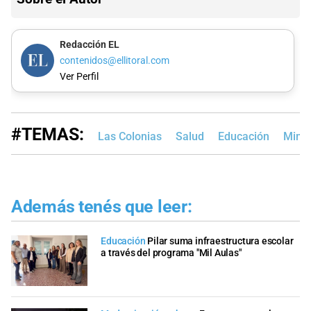
Redacción EL
contenidos@ellitoral.com
Ver Perfil
#TEMAS:
Las Colonias
Salud
Educación
Minis
Además tenés que leer:
Educación
Pilar suma infraestructura escolar
a través del programa "Mil Aulas"