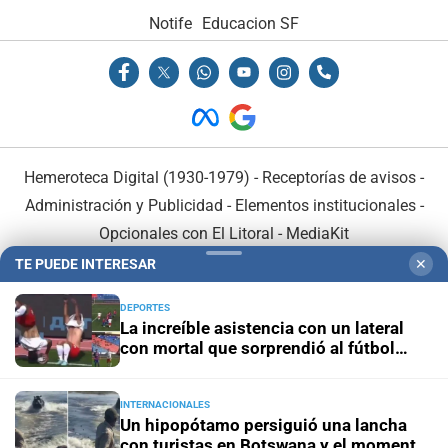
Notife
Educacion SF
Hemeroteca Digital (1930-1979)
-
Receptorías de avisos
-
Administración y Publicidad
-
Elementos institucionales
-
Opcionales con El Litoral
-
MediaKit
TE PUEDE INTERESAR
✕
El Litoral es miembro de:
DEPORTES
La increíble asistencia con un lateral
con mortal que sorprendió al fútbol
ruso
INTERNACIONALES
En Asociación con:
Un hipopótamo persiguió una lancha
con turistas en Botswana y el momento