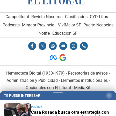
Campolitoral
Revista Nosotros
Clasificados
CYD Litoral
Podcasts
Mirador Provincial
VivíMejor SF
Puerto Negocios
Notife
Educacion SF
Hemeroteca Digital (1930-1979)
-
Receptorías de avisos
-
Administración y Publicidad
-
Elementos institucionales
-
Opcionales con El Litoral
-
MediaKit
TE PUEDE INTERESAR
✕
El Litoral es miembro de:
POLÍTICA
Casa Rosada busca otra estrategia con