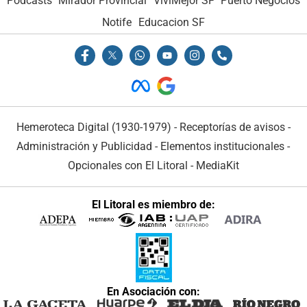
Podcasts
Mirador Provincial
VivíMejor SF
Puerto Negocios
Notife
Educacion SF
Hemeroteca Digital (1930-1979)
-
Receptorías de avisos
-
Administración y Publicidad
-
Elementos institucionales
-
Opcionales con El Litoral
-
MediaKit
El Litoral es miembro de:
En Asociación con: