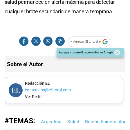
salud
permanece en alerta máxima para detectar
cualquier brote secundario de manera temprana.
+ Agregar El Litoral en
Agregar a tus medios preferidos en Google
Sobre el Autor
Redacción EL
contenidos@ellitoral.com
Ver Perfil
#TEMAS:
Argentina
Salud
Boletín Epidemiológi