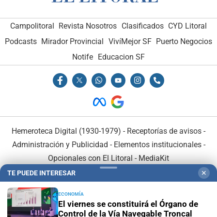
Campolitoral
Revista Nosotros
Clasificados
CYD Litoral
Podcasts
Mirador Provincial
VivíMejor SF
Puerto Negocios
Notife
Educacion SF
Hemeroteca Digital (1930-1979)
-
Receptorías de avisos
-
Administración y Publicidad
-
Elementos institucionales
-
Opcionales con El Litoral
-
MediaKit
TE PUEDE INTERESAR
✕
El Litoral es miembro de:
ECONOMÍA
El viernes se constituirá el Órgano de
Control de la Vía Navegable Troncal