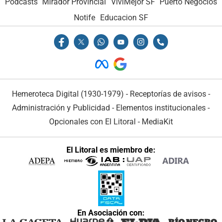
Podcasts
Mirador Provincial
VivíMejor SF
Puerto Negocios
Notife
Educacion SF
Hemeroteca Digital (1930-1979)
-
Receptorías de avisos
-
Administración y Publicidad
-
Elementos institucionales
-
Opcionales con El Litoral
-
MediaKit
El Litoral es miembro de:
En Asociación con: