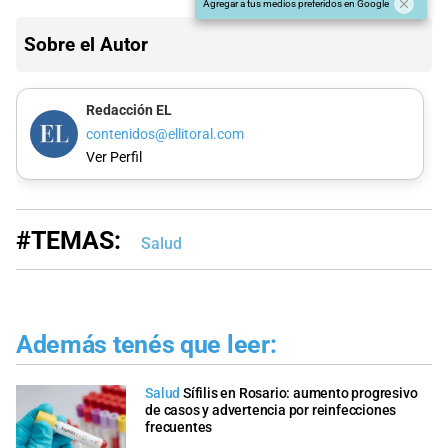
Agregar a tus medios preferidos en Google
Sobre el Autor
Redacción EL
contenidos@ellitoral.com
Ver Perfil
#TEMAS:
Salud
Además tenés que leer:
Salud
Sífilis en Rosario: aumento progresivo
de casos y advertencia por reinfecciones
frecuentes