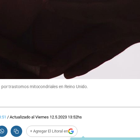
por trastornos mitocondriales en Reino Unido.
3:51
/
Actualizado al
Viernes 12.5.2023
13:52
hs
+ Agregar El Litoral en