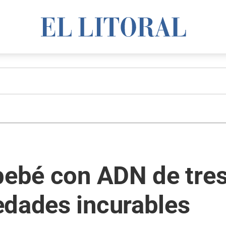
bebé con ADN de tre
edades incurables