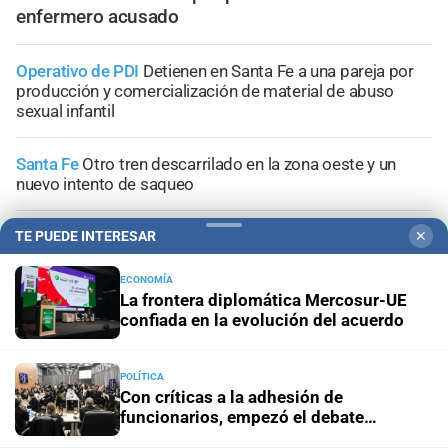
enfermero acusado
Operativo de PDI
Detienen en Santa Fe a una pareja por
producción y comercialización de material de abuso
sexual infantil
Santa Fe
Otro tren descarrilado en la zona oeste y un
nuevo intento de saqueo
Apelación de la preliminar
Nueva instancia judicial en la
TE PUEDE INTERESAR
✕
causa por la compra de armas para la Policía de Santa Fe
ECONOMÍA
La frontera diplomática Mercosur-UE
Geriátrico del horror
Ratifican tres denuncias previas al
confiada en la evolución del acuerdo
incendio y piden que la prueba se incorpore a la
investigación
POLÍTICA
Con críticas a la adhesión de
funcionarios, empezó el debate
nacional por la reforma a la Inocencia