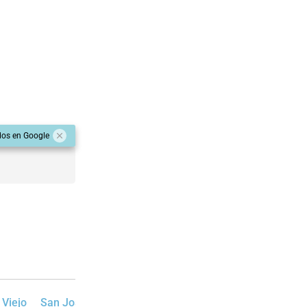
dos en Google
 Viejo
San José del Rincón