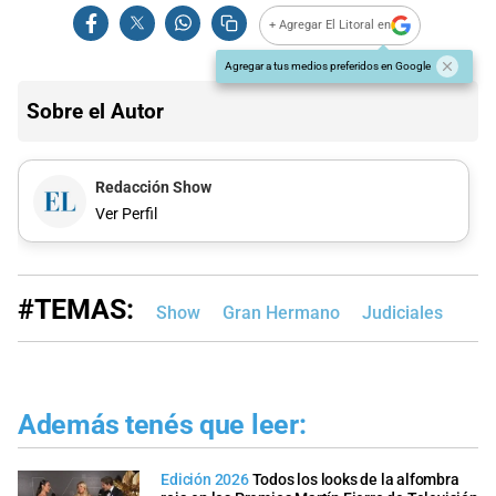
+ Agregar El Litoral en
Agregar a tus medios preferidos en Google
Sobre el Autor
Redacción Show
Ver Perfil
#TEMAS:
Show
Gran Hermano
Judiciales
Además tenés que leer:
Edición 2026
Todos los looks de la alfombra