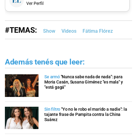
Ver Perfil
#TEMAS:
Show
Videos
Fátima Flórez
Además tenés que leer:
Se armó
"Nunca sabe nada de nada": para
Moria Casán, Susana Giménez "es mala" y
"está gagá"
Sin filtro
"Yo no le robo el marido a nadie": la
tajante frase de Pampita contra la China
Suárez