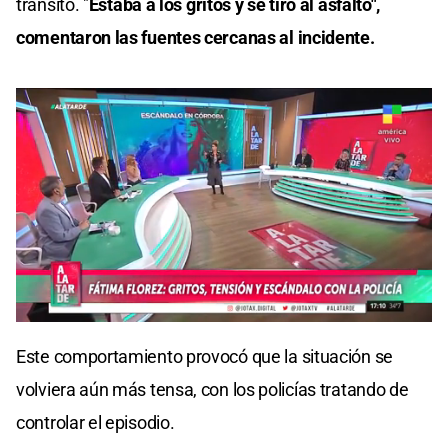
tránsito. "
Estaba a los gritos y se tiró al asfalto",
comentaron las fuentes cercanas al incidente.
0
seconds
Este comportamiento provocó que la situación se
of
0
volviera aún más tensa, con los policías tratando de
seconds
controlar el episodio.