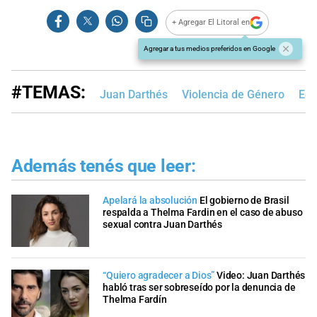
+ Agregar El Litoral en
Agregar a tus medios preferidos en Google
#TEMAS:
Juan Darthés
Violencia de Género
Edi
Además tenés que leer:
Apelará la absolución
El gobierno de Brasil
respalda a Thelma Fardin en el caso de abuso
sexual contra Juan Darthés
“Quiero agradecer a Dios”
Video: Juan Darthés
habló tras ser sobreseído por la denuncia de
Thelma Fardín