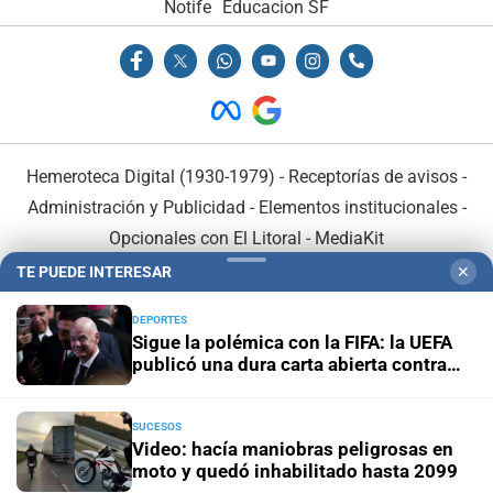
Notife
Educacion SF
Hemeroteca Digital (1930-1979)
-
Receptorías de avisos
-
Administración y Publicidad
-
Elementos institucionales
-
Opcionales con El Litoral
-
MediaKit
TE PUEDE INTERESAR
✕
El Litoral es miembro de:
DEPORTES
Sigue la polémica con la FIFA: la UEFA
publicó una dura carta abierta contra
Infantino
SUCESOS
En Asociación con:
Video: hacía maniobras peligrosas en
moto y quedó inhabilitado hasta 2099