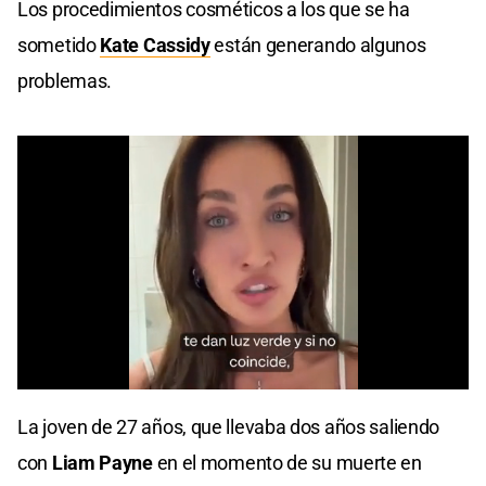
Los procedimientos cosméticos a los que se ha
sometido
Kate Cassidy
están generando algunos
problemas.
0
seconds
La joven de 27 años, que llevaba dos años saliendo
of
0
con
Liam Payne
en el momento de su muerte en
seconds