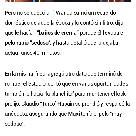
0
seconds
Pero no se quedó ahí. Wanda sumó un recuerdo
of
0
doméstico de aquella época y lo contó sin filtro: dijo
seconds
que le hacían
“baños de crema”
porque él llevaba
el
pelo rubio “sedoso”
, y hasta detalló que lo dejaba
actuar unos 40 minutos.
En la misma línea, agregó otro dato que terminó de
romper el estudio: contó que en varias oportunidades
también le hacía “la planchita” para mantener el look
prolijo. Claudio “Turco” Husain se prendió y respaldó la
anécdota, asegurando que Maxi tenía el pelo “muy
sedoso”.