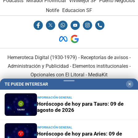
Podcasts
Mirador Provincial
VivíMejor SF
Puerto Negocios
Notife
Educacion SF
Hemeroteca Digital (1930-1979)
-
Receptorías de avisos
-
Administración y Publicidad
-
Elementos institucionales
-
Opcionales con El Litoral
-
MediaKit
TE PUEDE INTERESAR
✕
El Litoral es miembro de:
INFORMACIÓN GENERAL
Horóscopo de hoy para Tauro: 09 de
agosto de 2026
INFORMACIÓN GENERAL
En Asociación con:
Horóscopo de hoy para Aries: 09 de